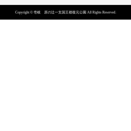
Copyright © 壱岐 原の辻一支国王都復元公園 All Rights Reserved.