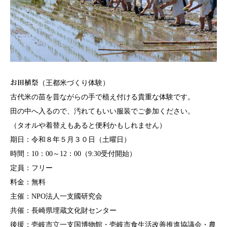
お田植祭
（王都米づくり体験）
古代米の苗を昔ながらの手で植え付ける貴重な体験です。
田の中へ入るので、汚れてもいい服装でご参加ください。
（タオルや着替えもあると便利かもしれません）
期日：令和８年５月３０日（土曜日）
時間：10：00～12：00（9:30受付開始）
定員：フリー
料金：無料
主催：NPO法人一支國研究会
共催：長崎県埋蔵文化財センター
後援：壱岐市立一支国博物館・壱岐市食生活改善推進協議会・農