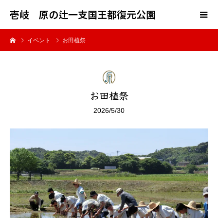
壱岐 原の辻一支国王都復元公園
イベント
お田植祭
お田植祭
2026/5/30