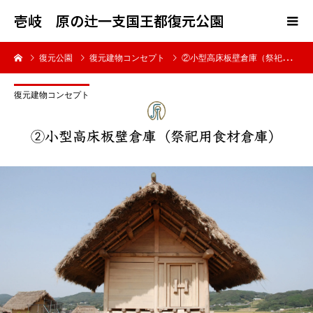
壱岐 原の辻一支国王都復元公園
復元公園
復元建物コンセプト
②小型高床板壁倉庫（祭祀用食材倉庫）
復元建物コンセプト
②小型高床板壁倉庫（祭祀用食材倉庫）